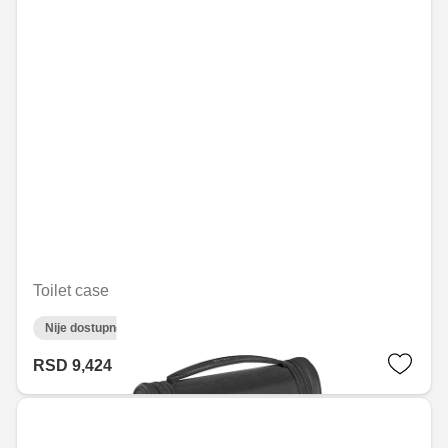
Toilet case
Nije dostupno on-line
RSD 9,424