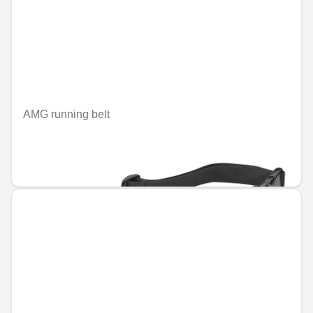
AMG running belt
Nije dostupno on-line
RSD 4,719