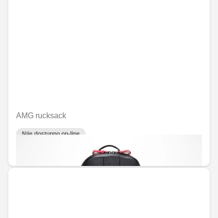
AMG rucksack
Nije dostupno on-line
RSD 235,966