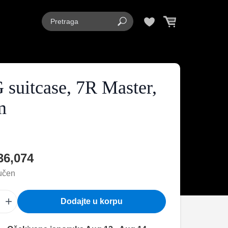
suitcase, 7R Master,
m
36,074
učen
+
Dodajte u korpu