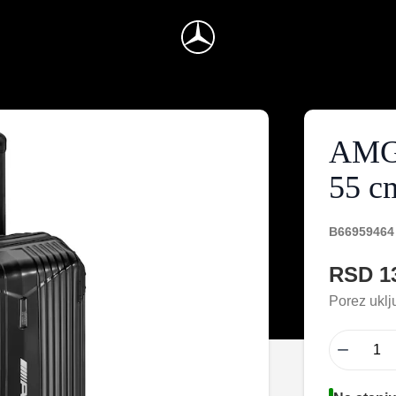
AMG 
55 c
B66959464
RSD 1
Porez uklj
−